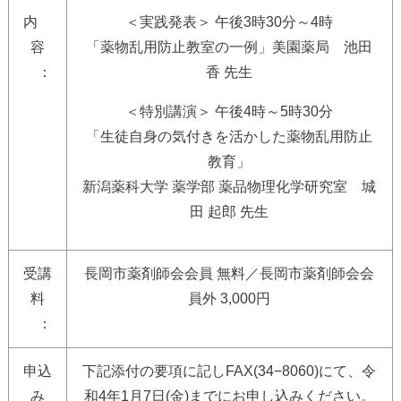
内
＜実践発表＞ 午後3時30分～4時
容
「薬物乱用防止教室の一例」美園薬局 池田
：
香 先生
＜特別講演＞ 午後4時～5時30分
「生徒自身の気付きを活かした薬物乱用防止
教育」
新潟薬科大学 薬学部 薬品物理化学研究室 城
田 起郎 先生
受講
長岡市薬剤師会会員 無料／長岡市薬剤師会会
料
員外 3,000円
：
申込
下記添付の要項に記しFAX(34−8060)にて、令
み
和4年1月7日(金)までにお申し込みください。